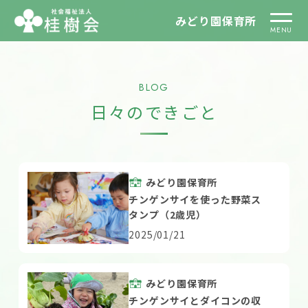
みどり園保育所
BLOG
日々のできごと
みどり園保育所
チンゲンサイを使った野菜ス
タンプ（2歳児）
2025/01/21
みどり園保育所
チンゲンサイとダイコンの収