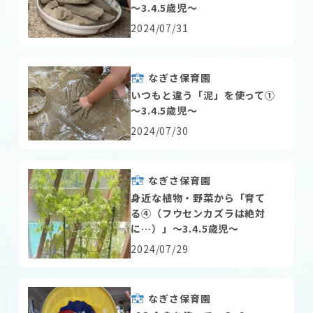
～3.4.5歳児～
2024/07/31
なぎさ保育園
いつもと違う「泥」を使って①
～3.4.5歳児～
2024/07/30
なぎさ保育園
身近な植物・野菜から「育て
る④（フウセンカズラは絶対
に…）」～3.4.5歳児～
2024/07/29
なぎさ保育園