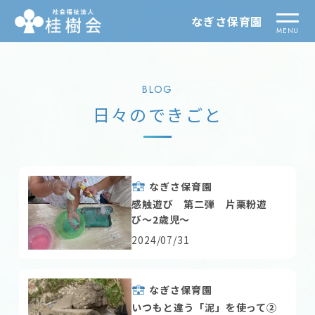
なぎさ保育園
BLOG
日々のできごと
なぎさ保育園
感触遊び 第二弾 片栗粉遊
び～2歳児～
2024/07/31
なぎさ保育園
いつもと違う「泥」を使って②