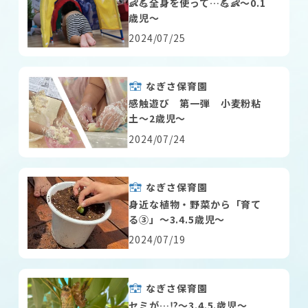
👶💪全身を使って…💪👶～0.1
歳児～
2024/07/25
なぎさ保育園
感触遊び 第一弾 小麦粉粘
土～2歳児～
2024/07/24
なぎさ保育園
身近な植物・野菜から「育て
る③」～3.4.5歳児～
2024/07/19
なぎさ保育園
セミが…⁉～3.4.5.歳児～