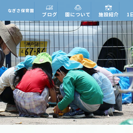
なぎさ保育園
ブログ
園について
施設紹介
1