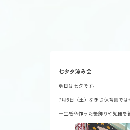
七夕夕涼み会
明日は七夕です。
7月6日（土）なぎさ保育園で
一生懸命作った笹飾りや短冊を