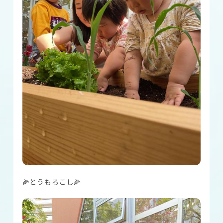
🌽とうもろこし🌽