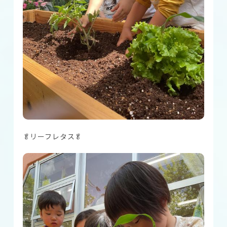
🥬リーフレタス🥬